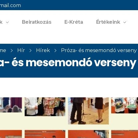
mail.com
k
Beiratkozás
E-Kréta
Értékeink
me
Hír
Hírek
Próza- és mesemondó verseny 2
a- és mesemondó verseny