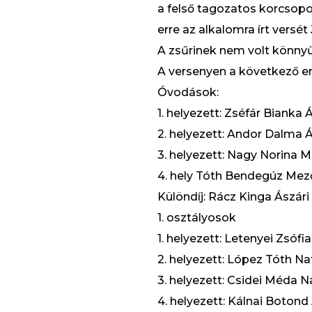
a felső tagozatos korcsopo
erre az alkalomra írt versé
A zsűrinek nem volt könny
A versenyen a következő e
Óvodások:
1. helyezett: Zséfár Bianka
2. helyezett: Andor Dalma
3. helyezett: Nagy Norina
4. hely Tóth Bendegúz Me
Különdíj: Rácz Kinga Ászá
1. osztályosok
1. helyezett: Letenyei Zsófi
2. helyezett: López Tóth Nat
3. helyezett: Csidei Méda 
4. helyezett: Kálnai Botond 