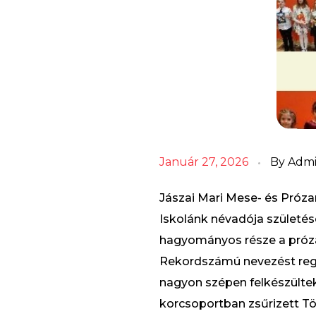
Január 27, 2026
By
Adm
Jászai Mari Mese- és Pró
Iskolánk névadója születés
hagyományos része a próza
Rekordszámú nevezést regisz
nagyon szépen felkészültek
korcsoportban zsűrizett Tö