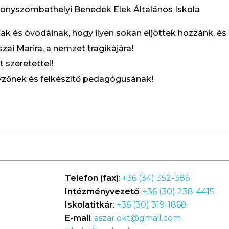
konyszombathelyi Benedek Elek Általános Iskola
nak és óvodáinak, hogy ilyen sokan eljöttek hozzánk, é
zai Marira, a nemzet tragikájára!
 szeretettel!
yzőnek és felkészítő pedagógusának!
Telefon (fax)
:
+36 (34) 352-386
Intézményvezető
:
+36 (30) 238-4415
Iskolatitkár
:
+36 (30) 319-1868
E-mail
:
aszar.okt@gmail.com