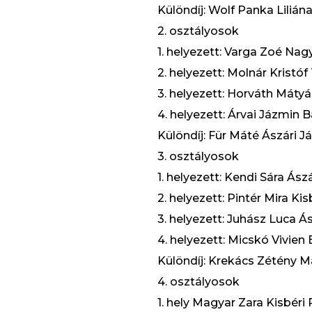
Különdíj: Wolf Panka Lilián
2. osztályosok
1. helyezett: Varga Zoé Na
2. helyezett: Molnár Kristóf
3. helyezett: Horváth Mátyá
4. helyezett: Árvai Jázmin 
Különdíj: Für Máté Ászári J
3. osztályosok
1. helyezett: Kendi Sára Ász
2. helyezett: Pintér Mira Ki
3. helyezett: Juhász Luca Ás
4. helyezett: Micskó Vivien
Különdíj: Krekács Zétény 
4. osztályosok
1. hely Magyar Zara Kisbéri