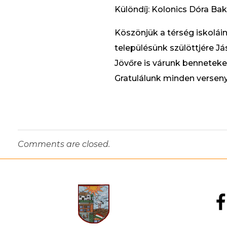
Különdíj: Kolonics Dóra Ba
Köszönjük a térség iskolái
településünk szülöttjére Jás
Jövőre is várunk benneteket
Gratulálunk minden versen
Comments are closed.