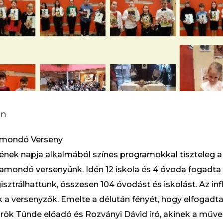
in
zamondó Verseny
ének napja alkalmából színes programokkal tiszteleg a 
mondó versenyünk. Idén 12 iskola és 4 óvoda fogadta
trálhattunk, összesen 104 óvodást és iskolást. Az infl
 a versenyzők. Emelte a délután fényét, hogy elfogadta
rök Tünde előadó és Rozványi Dávid író, akinek a művei