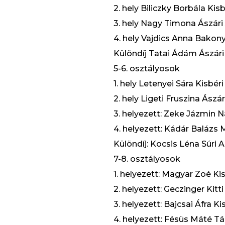
2. hely Biliczky Borbála Kis
3. hely Nagy Timona Ászári 
4. hely Vajdics Anna Bakony
Különdíj Tatai Ádám Ászári 
5-6. osztályosok
1. hely Letenyei Sára Kisbér
2. hely Ligeti Fruszina Ászá
3. helyezett: Zeke Jázmin 
4. helyezett: Kádár Baláz
Különdíj: Kocsis Léna Súri 
7-8. osztályosok
1. helyezett: Magyar Zoé Ki
2. helyezett: Geczinger Kitt
3. helyezett: Bajcsai Áfra K
4. helyezett: Fésüs Máté Tá