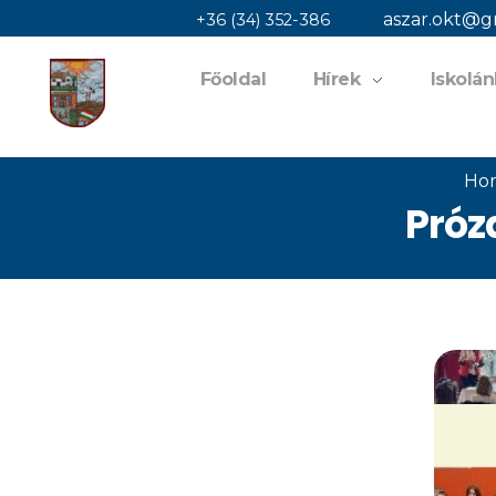
aszar.okt@g
+36 (34) 352-386
Főoldal
Hírek
Iskolán
jaszaisuli.hu
Ho
Próz