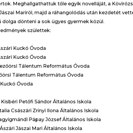
rtok. Meghallgathattuk tőle egyik novelláját, a Köviró
t Jászai Mariról, majd a ráhangolódás után kezdetét vett
ű dolga dönteni a sok ügyes gyermek közül.
redmények születtek:
 Ászári Kuckó Óvoda
 Ászári Kuckó Óvoda
 Mezőörsi Tálentum Református Óvoda
zőörsi Tálentum Református Óvoda
ri Kuckó Óvoda
a Kisbéri Petőfi Sándor Általános Iskola
alia Császári Zrínyi Ilona Általános Iskola
Nagyigmándi Pápay József Általános Iskola
Ászári Jászai Mari Általános Iskola