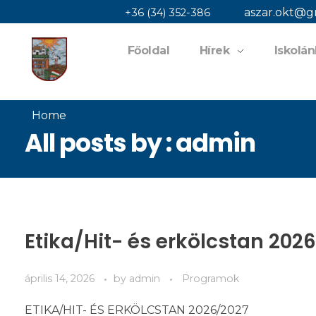
aszar.okt@g
+36 (34) 352-386
Főoldal
Hírek
Iskolán
jaszaisuli.hu
Home
All posts by : admin
Etika/Hit- és erkölcstan 202
április 14, 2026
by
admin
Programok
ETIKA/HIT- ÉS ERKÖLCSTAN 2026/2027