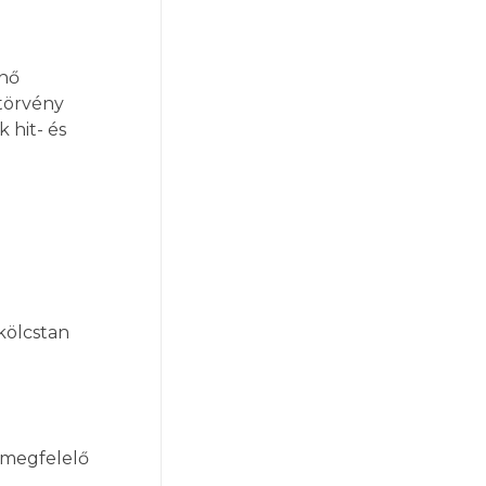
enő
 törvény
 hit- és
rkölcstan
 megfelelő