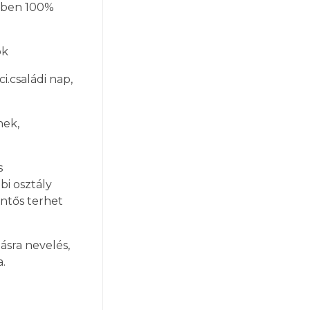
etben 100%
ok
i.családi nap,
nek,
s
bi osztály
entős terhet
ásra nevelés,
.