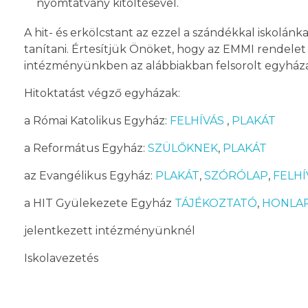
nyomtatvány kitöltésével.
A hit- és erkölcstant az ezzel a szándékkal iskolán
tanítani. Értesítjük Önöket, hogy az EMMI rendelet 18
intézményünkben az alábbiakban felsorolt egyházak
Hitoktatást végző egyházak:
a Római Katolikus Egyház:
FELHÍVÁS
,
PLAKÁT
a Református Egyház:
SZÜLŐKNEK
,
PLAKÁT
az Evangélikus Egyház:
PLAKÁT
,
SZÓRÓLAP
,
FELHÍ
a HIT Gyülekezete Egyház
TÁJÉKOZTATÓ
,
HONLA
jelentkezett intézményünknél
Iskolavezetés