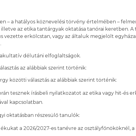
en – a hatályos köznevelési törvény értelmében – felm
 illetve az etika tantárgyak oktatása tanórai keretben. A
vezette erkölcstan, vagy az általuk megjelölt egyházak
.
kultatív délutáni elfoglaltságok.
asztás az alábbiak szerint történik:
gy közötti választás az alábbiak szerint történik:
 során tesznek írásbeli nyilatkozatot az etika vagy hit-és e
ával kapcsolatban.
rgyi oktatásban részesülő tanulók:
dékukat a 2026/2027-es tanévre az osztályfőnököknél, a