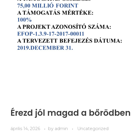
Érezd jól magad a bőrödben
április 14, 2026
by
admin
Uncategorized