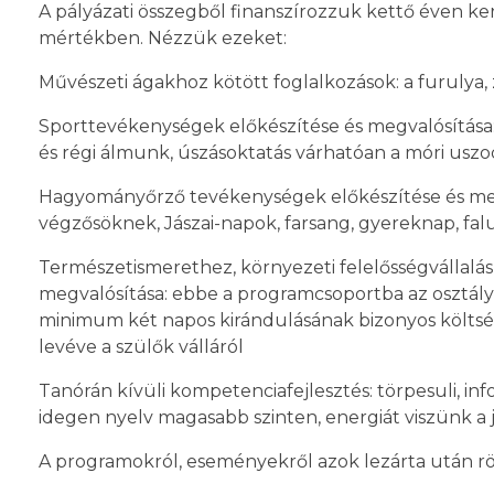
A pályázati összegből finanszírozzuk kettő éven k
mértékben. Nézzük ezeket:
Művészeti ágakhoz kötött foglalkozások:
a furulya,
S
porttevékenységek előkészítése és megvalósítása
és régi álmunk, úszásoktatás várhatóan a móri usz
Hagyományőrző tevékenységek előkészítése és meg
végzősöknek, Jászai-napok, farsang, gyereknap, fa
Természetismerethez, környezeti felelősségvállalá
megvalósítása:
ebbe a programcsoportba az osztályki
minimum két napos kirándulásának bizonyos költségeit
levéve a szülők válláról
Tanórán kívüli kompetenciafejlesztés:
törpesuli, in
idegen nyelv magasabb szinten, energiát viszünk 
A programokról, eseményekről azok lezárta után rövi