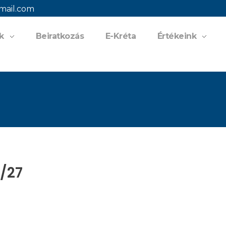
mail.com
k
Beiratkozás
E-Kréta
Értékeink
6/27