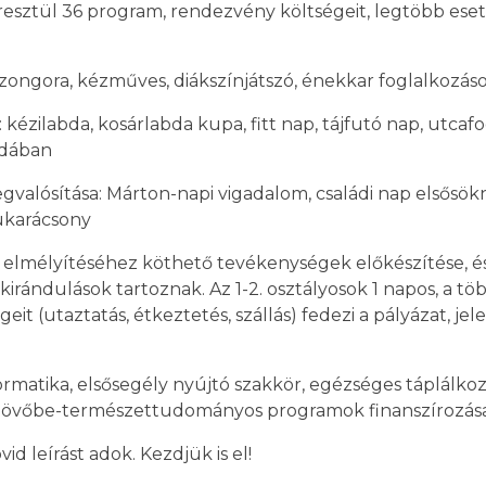
eresztül 36 program, rendezvény költségeit, legtöbb es
 zongora, kézműves, diákszínjátszó, énekkar foglalkozás
:
kézilabda, kosárlabda kupa, fitt nap, tájfutó nap, utcafoc
odában
valósítása:
Márton-napi vigadalom, családi nap elsősök
lukarácsony
s elmélyítéséhez köthető tevékenységek előkészítése, é
rándulások tartoznak. Az 1-2. osztályosok 1 napos, a töb
 (utaztatás, étkeztetés, szállás) fedezi a pályázat, jel
formatika, elsősegély nyújtó szakkör, egézséges táplálkoz
a jövőbe-természettudományos programok finanszírozása
d leírást adok. Kezdjük is el!