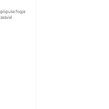
agógusa fogja
tásával