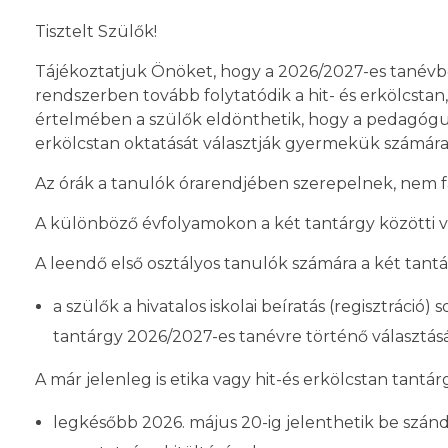
Tisztelt Szülők!
Tájékoztatjuk Önöket, hogy a 2026/2027-es tanévb
rendszerben tovább folytatódik a hit- és erkölcstan,
értelmében a szülők eldönthetik, hogy a pedagógus 
erkölcstan oktatását választják gyermekük számára
Az órák a tanulók órarendjében szerepelnek, nem fa
A különböző évfolyamokon a két tantárgy közötti vál
A leendő első osztályos tanulók számára a két tantár
a szülők a hivatalos iskolai beíratás (regisztráció)
tantárgy 2026/2027-es tanévre történő választás
A már jelenleg is etika vagy hit-és erkölcstan tantá
legkésőbb 2026. május 20-ig jelenthetik be szán