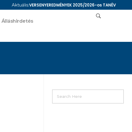
Aktuális:
VERSENYEREDMÉNYEK 2025/2026-os TANÉV
Álláshirdetés