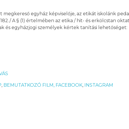
kat megkereső egyház képviselője, az etikát iskolánk ped
2./ A § (1) értelmében az etika / hit- és erkölcstan okta
 és egyházjogi személyek kértek tanítási lehetőséget:
VÁS
P
,
BEMUTATKOZÓ FILM,
FACEBOOK
,
INSTAGRAM