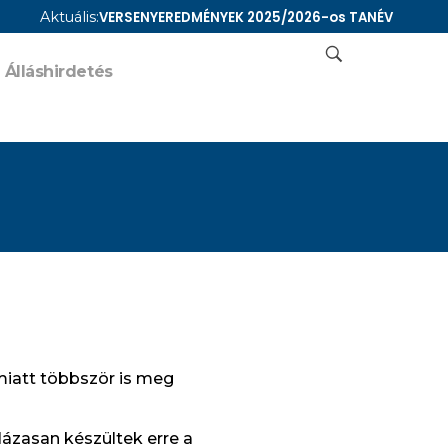
Aktuális:
VERSENYEREDMÉNYEK 2025/2026-os TANÉV
Álláshirdetés
miatt többször is meg
lázasan készültek erre a