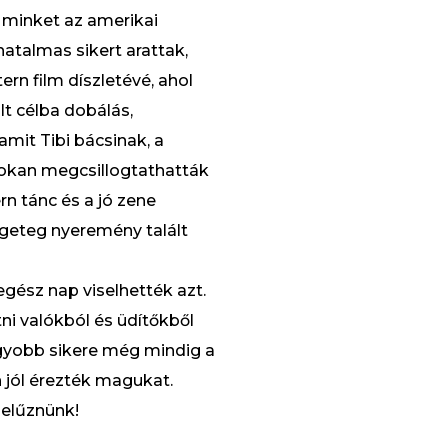
” minket az amerikai
atalmas sikert arattak,
ern film díszletévé, ahol
lt célba dobálás,
amit Tibi bácsinak, a
okan megcsillogtathatták
n tánc és a jó zene
geteg nyeremény talált
gész nap viselhették azt.
ni valókból és üdítőkből
agyobb sikere még mindig a
 jól érezték magukat.
e elűznünk!