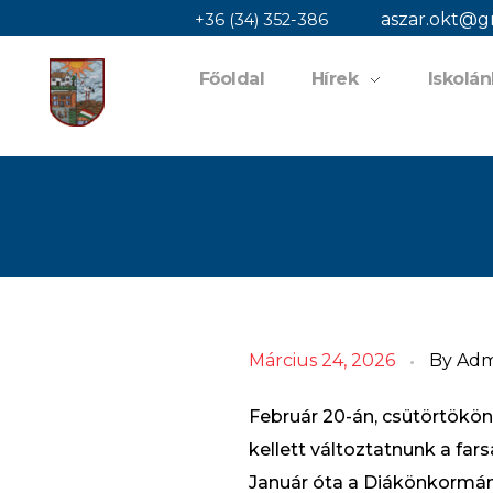
aszar.okt@g
+36 (34) 352-386
Főoldal
Hírek
Iskolán
jaszaisuli.hu
Március 24, 2026
By
Adm
Február 20-án, csütörtökön
kellett változtatnunk a far
Január óta a Diákönkormány