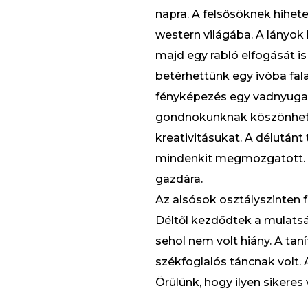
napra. A felsősöknek hihete
western világába. A lányok
majd egy rabló elfogását is
betérhettünk egy ivóba fala
fényképezés egy vadnyugati 
gondnokunknak köszönhetü
kreativitásukat. A délután
mindenkit megmozgatott. A
gazdára.
Az alsósok osztályszinten 
Déltől kezdődtek a mulatsá
sehol nem volt hiány. A ta
székfoglalós táncnak volt.
Örülünk, hogy ilyen sikeres v