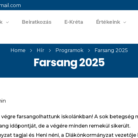
mail.com
k
Beiratkozás
E-Kréta
Értékeink
Home
Hír
Programok
Farsang 2025
Farsang 2025
in
 végre farsangolhattunk iskolánkban! A sok betegség 
sang időpontját, de a végére minden remekül sikerült.
zat tagjai és Heni néni, a Diákönkormányzat vezetője 