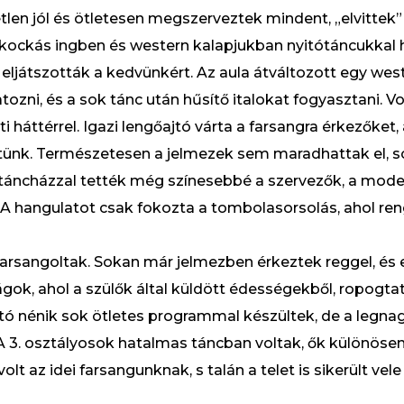
tlen jól és ötletesen megszerveztek mindent, „elvittek
 kockás ingben és western kalapjukban nyitótáncukkal h
 eljátszották a kedvünkért. Az aula átváltozott egy west
tozni, és a sok tánc után hűsítő italokat fogyasztani. Vo
háttérrel. Igazi lengőajtó várta a farsangra érkezőket, 
nk. Természetesen a jelmezek sem maradhattak el, s
t táncházzal tették még színesebbé a szervezők, a moder
 hangulatot csak fokozta a tombolasorsolás, ahol ren
farsangoltak. Sokan már jelmezben érkeztek reggel, és e
gok, ahol a szülők által küldött édességekből, ropogtat
nító nénik sok ötletes programmal készültek, de a legn
 A 3. osztályosok hatalmas táncban voltak, ők különösen
olt az idei farsangunknak, s talán a telet is sikerült vel