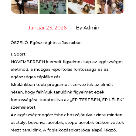
Január 23, 2026
By
Admin
ŐSZELŐ-Egészséghét a Jászaiban
I. Sport
NOVEMBERBEN kiemelt figyelmet kap az egészséges
életmód, a mozgás,-sportolás fontossága és az
egészséges táplálkozás.
Iskolánkban több programot szerveztük az elmúlt
héten, hogy felhívjuk tanulóink figyelmét ezek
fontosságára, tudatosítva az „ÉP TESTBEN, ÉP LÉLEK”
szemléletet.
Az egészségmegőrzéshez hozzájárulva szinte minden
osztályt bevonva, aerobik, stepp aerobik órákon vettek
részt tanulóink. A foglalkozásokat jóga alapú, légző,