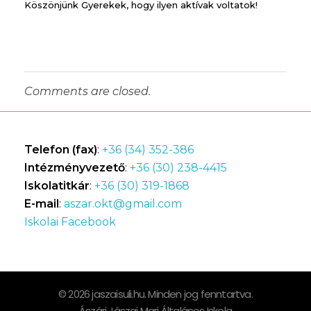
Köszönjünk Gyerekek, hogy ilyen aktívak voltatok!
Comments are closed.
Telefon (fax)
:
+36 (34) 352-386
Intézményvezető
:
+36 (30) 238-4415
Iskolatitkár
:
+36 (30) 319-1868
E-mail
:
aszar.okt@gmail.com
Iskolai Facebook
© 2026 jaszaisuli.hu. Minden jog fenntartva.
Ászári Jászai Mari Általános Iskola