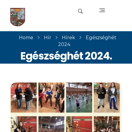
jaszaisuli.hu
Home
Hír
Hírek
Egészséghét
2024.
Egészséghét 2024.