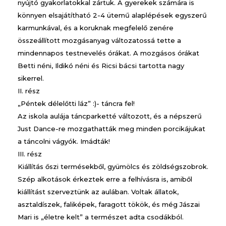
nyújtó gyakorlatokkal zártuk. A gyerekek számára is
könnyen elsajátítható 2-4 ütemű alaplépések egyszerű
karmunkával, és a koruknak megfelelő zenére
összeállított mozgásanyag változatossá tette a
mindennapos testnevelés órákat. A mozgásos órákat
Betti néni, Ildikó néni és Ricsi bácsi tartotta nagy
sikerrel.
II. rész
„Péntek délelőtti láz” :)- táncra fel!
Az iskola aulája táncparketté változott, és a népszerű
Just Dance-re mozgathatták meg minden porcikájukat
a táncolni vágyók. Imádták!
III. rész
Kiállítás őszi termésekből, gyümölcs és zöldségszobrok.
Szép alkotások érkeztek erre a felhívásra is, amiből
kiállítást szerveztünk az aulában. Voltak állatok,
asztaldíszek, faliképek, faragott tökök, és még Jászai
Mari is „életre kelt” a természet adta csodákból.